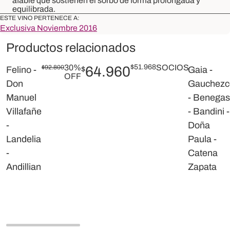
afable que sostienen el sorbo de forma prolongada y
equilibrada.
ESTE VINO PERTENECE A:
Exclusiva Noviembre 2016
Productos relacionados
30%
$
51.968
SOCIOS
$
92.800
64.960
Felino -
$
Gaia -
OFF
Don
Gauchezc
Manuel
- Benegas
Villafañe
- Bandini -
-
Doña
Landelia
Paula -
-
Catena
Andillian
Zapata