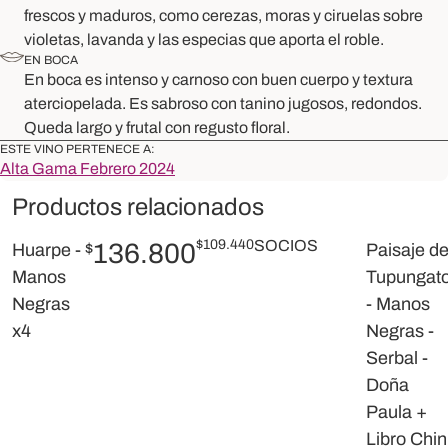
frescos y maduros, como cerezas, moras y ciruelas sobre
violetas, lavanda y las especias que aporta el roble.
EN BOCA
En boca es intenso y carnoso con buen cuerpo y textura
aterciopelada. Es sabroso con tanino jugosos, redondos.
Queda largo y frutal con regusto floral.
ESTE VINO PERTENECE A:
Alta Gama Febrero 2024
Productos relacionados
$
109.440
SOCIOS
136.800
Huarpe -
$
Paisaje d
Manos
Tupungat
Negras
- Manos
x4
Negras -
Serbal -
Doña
Paula +
Libro Chin