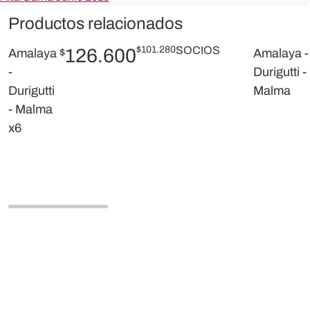
Productos relacionados
$
101.280
SOCIOS
126.600
Amalaya
$
Amalaya -
-
Durigutti -
Durigutti
Malma
- Malma
x6