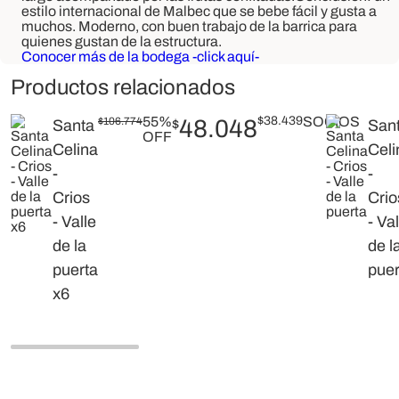
estilo internacional de Malbec que se bebe fácil y gusta a
muchos. Moderno, con buen trabajo de la barrica para
quienes gustan de la estructura.
Conocer más de la bodega -click aquí-
Productos relacionados
55%
$
38.439
SOCIOS
$
106.774
48.048
Santa
$
San
OFF
Celina
Celi
-
-
Crios
Crio
- Valle
- Val
de la
de l
puerta
puer
x6