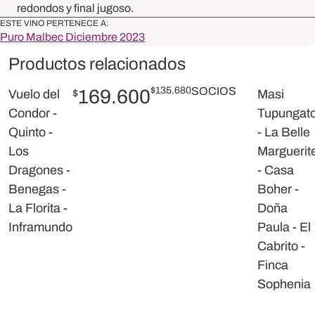
redondos y final jugoso.
ESTE VINO PERTENECE A:
Puro Malbec Diciembre 2023
Productos relacionados
$
135.680
SOCIOS
169.600
Vuelo del
$
Masi
Condor -
Tupungat
Quinto -
- La Belle
Los
Marguerit
Dragones -
- Casa
Benegas -
Boher -
La Florita -
Doña
Inframundo
Paula - El
Cabrito -
Finca
Sophenia