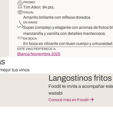
PREMIO
Tim Atkin: 94 pts;
VISUAL
Amarillo brillante con reflejos dorados.
EN NARIZ
Super complejo y elegante con aromas de frutos bla
manzanilla y vainilla con detalles mantecosos.
EN BOCA
En boca es vibrante con buen cuerpo y untuosidad. F
ESTE VINO PERTENECE A:
Blanca Noviembre 2025
as
mejor tus vinos
Langostinos frito
Foodit te invita a acompañar es
wasabi
Conocé más en Foodit