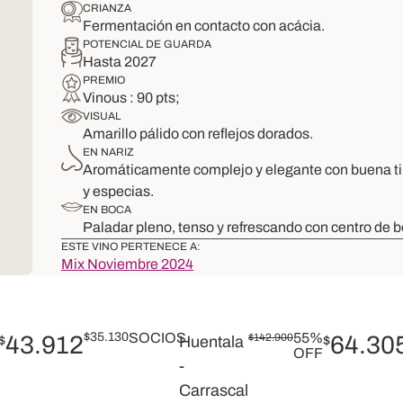
CRIANZA
Fermentación en contacto con acácia.
POTENCIAL DE GUARDA
Hasta 2027
PREMIO
Vinous : 90 pts;
VISUAL
Amarillo pálido con reflejos dorados.
EN NARIZ
Aromáticamente complejo y elegante con buena tip
y especias.
EN BOCA
Paladar pleno, tenso y refrescando con centro de b
ESTE VINO PERTENECE A:
Mix Noviembre 2024
$
35.130
SOCIOS
55%
43.912
$
142.900
64.30
$
Huentala
$
OFF
-
Carrascal