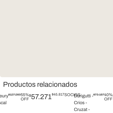
Productos relacionados
55%
$
45.817
SOCIOS
40%
$
127.269
57.271
$
73.187
eury
$
Durigutti -
OFF
OFF
scal
Crios -
Cruzat -