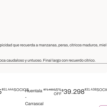
icidad que recuerda a manzanas, peras, cítricos maduros, miel
oca caudaloso y untuoso. Final largo con recuerdo cítrico.
$
51.444
SOCIOS
45%
$
31.438
SOCI
5
$
71.450
39.298
Huentala
$
OFF
-
Carrascal