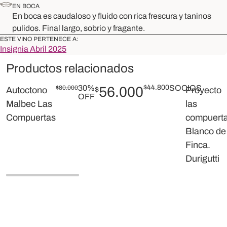
EN BOCA
En boca es caudaloso y fluido con rica frescura y taninos
pulidos. Final largo, sobrio y fragante.
ESTE VINO PERTENECE A:
Insignia Abril 2025
Productos relacionados
30%
$
44.800
SOCIOS
$
80.000
56.000
Autoctono
$
Proyecto
OFF
Malbec Las
las
Compuertas
compuert
Blanco de
Finca.
Durigutti