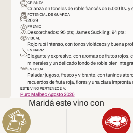
CRIANZA
Crianza en toneles de roble francés de 5.000 lts. y
POTENCIAL DE GUARDA
2029
PREMIO
Descorchados: 95 pts; James Suckling: 94 pts;
VISUAL
Rojo rubí intenso, con tonos violáceos y buena pro
EN NARIZ
Elegante y expresivo, con aromas de frutos rojos, 
minerales y un delicado fondo de roble bien integr
EN BOCA
Paladar jugoso, fresco y vibrante, con taninos ater
recuerdos de fruta roja, flores y una clara impronta
ESTE VINO PERTENECE A:
Puro Malbec Agosto 2026
Maridá este vino con