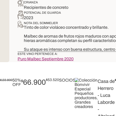
CRIANZA
Recipientes de concreto
POTENCIAL DE GUARDA
2023
NOTA DEL SOMMELIER
Tinto de color
violáceo
concentrado
y brillante.
Malbec de aromas de frutos rojos maduros con apo
hieras
aromáticas
completan su perfil
característi
Su ataque es intenso con buen
a
estructura,
centro
ESTE VINO PERTENECE A:
Puro Malbec Septiembre 2020
50%
$
53.520
SOCIOS
$
133.800
66.900
$
Casa de
OFF
Herrero
- Luca
Laborde
-