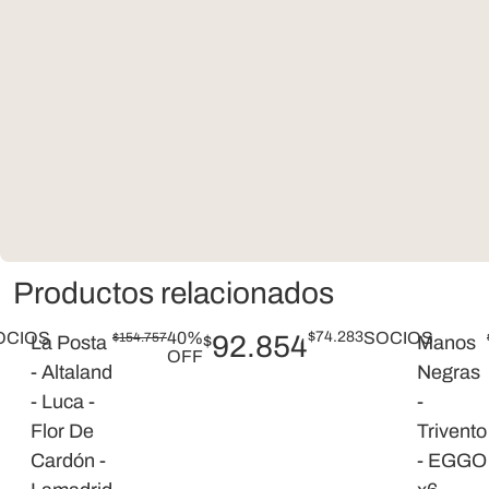
Productos relacionados
OCIOS
40%
$
74.283
SOCIOS
$
154.757
92.854
La Posta
$
Manos
OFF
- Altaland
Negras
- Luca -
-
Flor De
Trivento
Cardón -
- EGGO