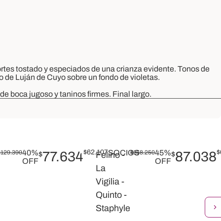
rtes tostado y especiados
de una
crianza
evidente. Tonos de
co
de Luján de Cuyo sobre un fondo de violetas.
 de boca jugoso y taninos
firmes
. Final
largo.
40%
$
62.107
SOCIOS
45%
$
$
129.390
77.634
$
158.250
87.038
$
Felino -
$
OFF
OFF
La
Vigilia -
Quinto -
Staphyle