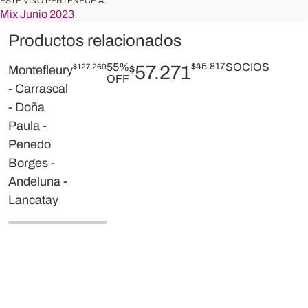
ESTE VINO PERTENECE A:
Mix Junio 2023
Productos relacionados
55%
$
45.817
SOCIOS
$
127.269
57.271
Montefleury
$
OFF
- Carrascal
- Doña
Paula -
Penedo
Borges -
Andeluna -
Lancatay