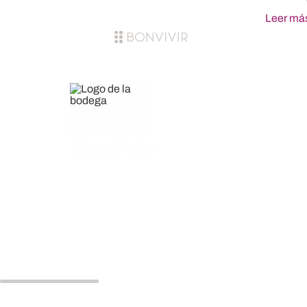
Leer má
San Polo