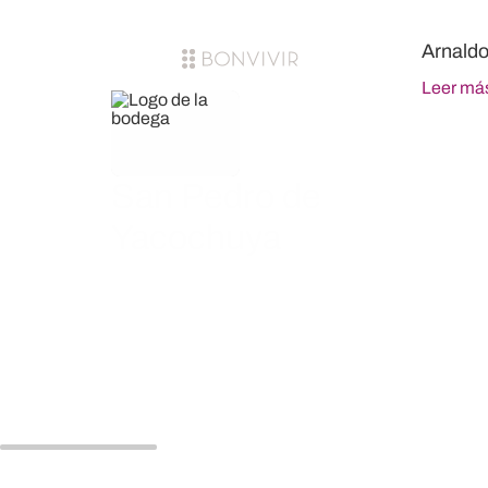
Arnaldo
Leer má
San Pedro de
Yacochuya