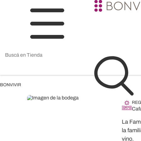
BONVIVIR
REG
Cafa
La Fami
la fami
vino.