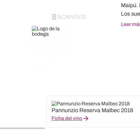
Maipú. 
Los sue
Leer má
Pannunzio
Wines
Pannunzio Reserva Malbec 2018
Ficha del vino