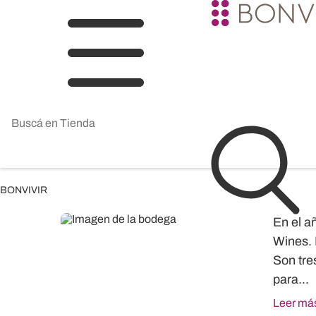
BONVIVIR
En el a
Wines. 
Son tre
para...
Leer má