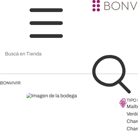
BONVIVIR
TIPO
Malb
Verdo
Chard
Char